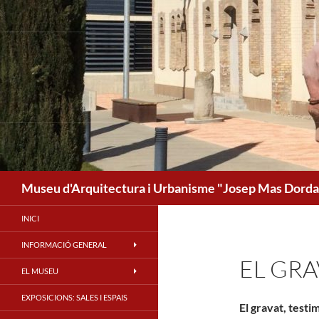
Cerca
Museu d'Arquitectura i Urbanisme "Josep Mas Dordal
INICI
INFORMACIÓ GENERAL
EL GRA
EL MUSEU
EXPOSICIONS: SALES I ESPAIS
El gravat, testim