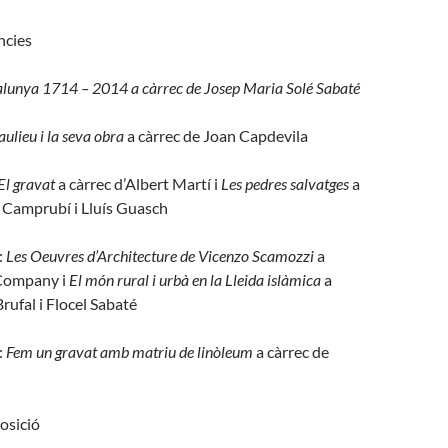
ncies
lunya 1714 – 2014 a càrrec de Josep Maria Solé Sabaté
ulieu i la seva obra
a càrrec de Joan Capdevila
El gravat
a càrrec d’Albert Martí i
Les pedres salvatges
a
 Camprubí i Lluís Guasch
:
Les Oeuvres d’Architecture de Vicenzo Scamozzi
a
 Company i
El món rural i urbà en la Lleida islàmica
a
rufal i Flocel Sabaté
:
Fem un gravat amb matriu de linòleum
a càrrec de
osició