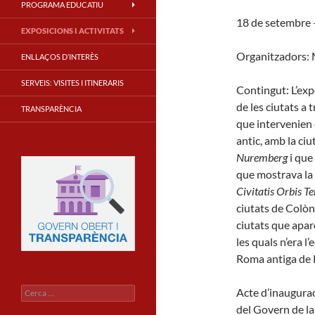
PROGRAMA EDUCATIU
18 de setembre
EXPOSICIONS I ACTIVITATS
Organitzadors: 
ENLLAÇOS D’INTERÈS
SERVEIS: VISITES I ITINERARIS
Contingut: L’exp
de les ciutats a 
TRANSPARÈNCIA
que intervenien 
antic, amb la ci
Nuremberg
i que
que mostrava la 
Civitatis Orbis T
ciutats de Colòn
ciutats que apar
les quals n’era l’
Roma antiga de P
Cerca:
Acte d’inaugurac
del Govern de la