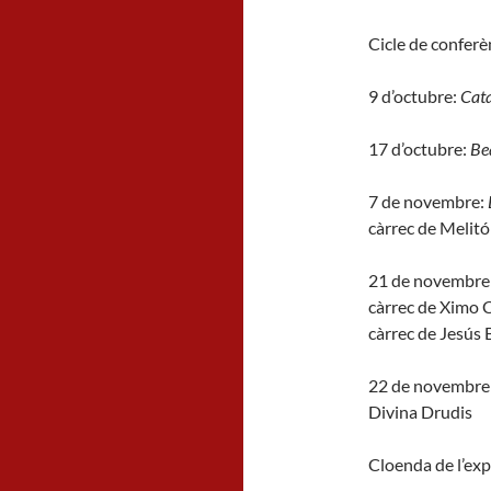
Cicle de conferè
9 d’octubre:
Cata
17 d’octubre:
Bea
7 de novembre:
càrrec de Melitó
21 de novembre
càrrec de Ximo
càrrec de Jesús B
22 de novembre
Divina Drudis
Cloenda de l’exp