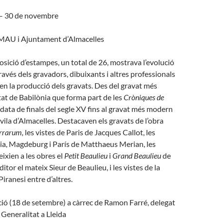
 – 30 de novembre
MAU i Ajuntament d’Almacelles
osició d’estampes, un total de 26, mostrava l’evolució
través dels gravadors, dibuixants i altres professionals
en la producció dels gravats. Des del gravat més
utat de Babilònia que forma part de les
Cròniques de
 data de finals del segle XV fins al gravat més modern
vila d’Almacelles. Destacaven els gravats de l’obra
errarum,
les vistes de Paris de Jacques Callot, les
ia, Magdeburg i París de Matthaeus Merian, les
eixien a les obres el
Petit Beaulieu
i
Grand Beaulieu
de
editor el mateix Sieur de Beaulieu, i les vistes de la
iranesi entre d’altres.
ió (18 de setembre) a càrrec de Ramon Farré, delegat
 Generalitat a Lleida